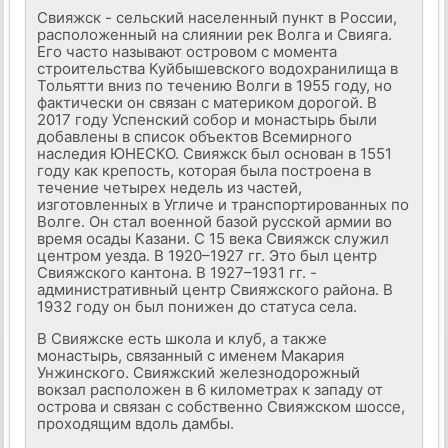
Свияжск - сельский населенный пункт в России,
расположенный на слиянии рек Волга и Свияга.
Его часто называют островом с момента
строительства Куйбышевского водохранилища в
Тольятти вниз по течению Волги в 1955 году, но
фактически он связан с материком дорогой. В
2017 году Успенский собор и монастырь были
добавлены в список объектов Всемирного
наследия ЮНЕСКО. Свияжск был основан в 1551
году как крепость, которая была построена в
течение четырех недель из частей,
изготовленных в Угличе и транспортированных по
Волге. Он стал военной базой русской армии во
время осады Казани. С 15 века Свияжск служил
центром уезда. В 1920–1927 гг. Это был центр
Свияжского кантона. В 1927–1931 гг. -
административный центр Свияжского района. В
1932 году он был понижен до статуса села.
В Свияжске есть школа и клуб, а также
монастырь, связанный с именем Макария
Унжинского. Свияжский железнодорожный
вокзал расположен в 6 километрах к западу от
острова и связан с собственно Свияжском шоссе,
проходящим вдоль дамбы.