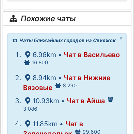
Похожие чаты
×
Чаты ближайших городов на Свияжск
6.96km •
Чат в Васильево
16.800
8.94km •
Чат в Нижние
8.290
Вязовые
10.93km •
Чат в Айша
3.086
11.85km •
Чат в
99.600
Зеленодольск