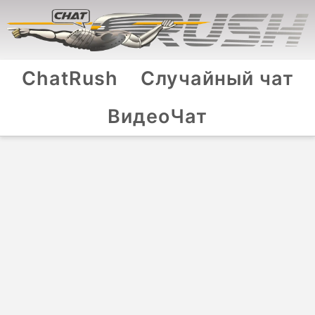
ChatRush
Случайный чат
ВидеоЧат