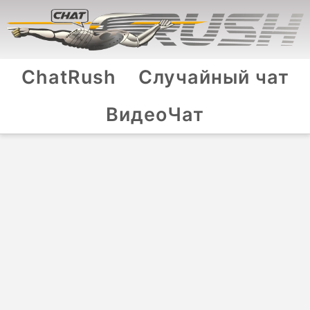
ChatRush
Случайный чат
ВидеоЧат