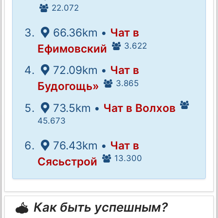
22.072
66.36km •
Чат в
3.622
Ефимовский
72.09km •
Чат в
3.865
Будогощь»
73.5km •
Чат в Волхов
45.673
76.43km •
Чат в
13.300
Сясьстрой
Как быть успешным?