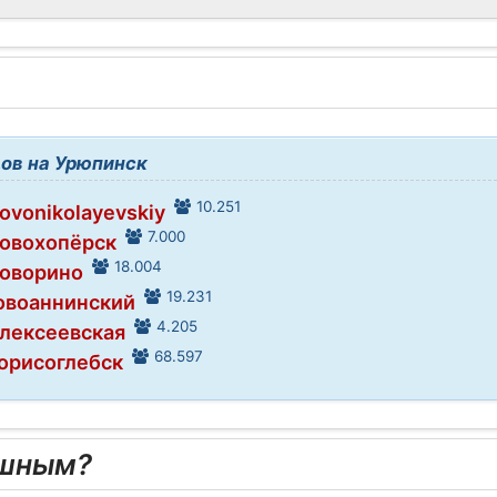
ов на Урюпинск
10.251
Novonikolayevskiy
7.000
Новохопёрск
18.004
Поворино
19.231
Новоаннинский
4.205
Алексеевская
68.597
Борисоглебск
ешным?