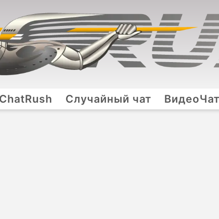
ChatRush
Случайный чат
ВидеоЧа