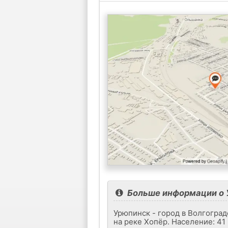
Больше информации о 
Урюпинск - город в Волгоград
на реке Хопёр. Население: 41 