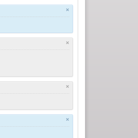
×
×
×
×