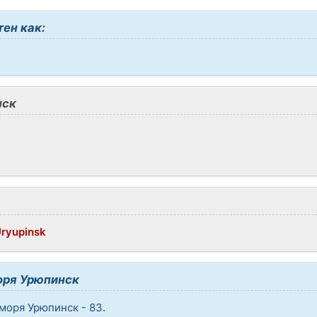
ен как:
нск
Uryupinsk
оря Урюпинск
моря Урюпинск - 83.