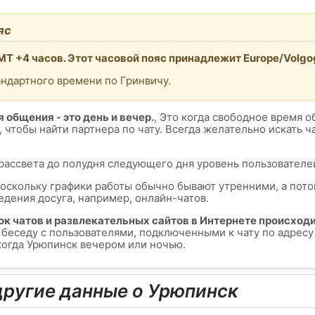
яс
T +4 часов. Этот часовой пояс принадлежит Europe/Volgo
андартного времени по Гринвичу.
 общения - это день и вечер.
, Это когда свободное время о
, чтобы найти партнера по чату. Всегда желательно искать 
 рассвета до полудня следующего дня уровень пользователей
поскольку графики работы обычно бывают утренними, а пот
едения досуга, например, онлайн-чатов.
ок чатов и развлекательных сайтов в Интернете происходи
ь беседу с пользователями, подключенными к чату по адрес
 когда Урюпинск вечером или ночью.
ругие данные о Урюпинск