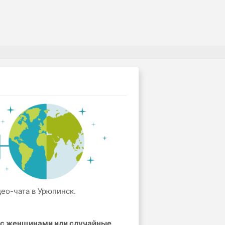
део-чата в Урюпинск.
а с женщинами или случайные