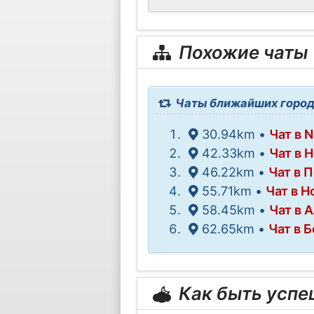
Похожие чаты
Чаты ближайших город
30.94km •
Чат в 
42.33km •
Чат в 
46.22km •
Чат в 
55.71km •
Чат в 
58.45km •
Чат в 
62.65km •
Чат в 
Как быть усп