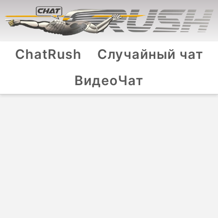
ChatRush
Случайный чат
ВидеоЧат