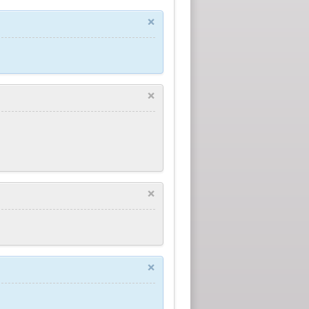
×
×
×
×