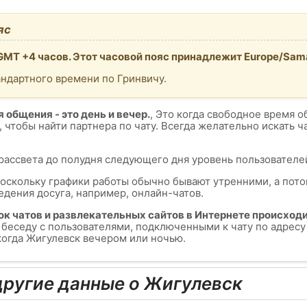
яс
MT +4 часов. Этот часовой пояс принадлежит Europe/Sam
андартного времени по Гринвичу.
 общения - это день и вечер.
, Это когда свободное время о
, чтобы найти партнера по чату. Всегда желательно искать 
 рассвета до полудня следующего дня уровень пользователей
поскольку графики работы обычно бывают утренними, а пот
едения досуга, например, онлайн-чатов.
ок чатов и развлекательных сайтов в Интернете происходи
ь беседу с пользователями, подключенными к чату по адрес
 когда Жигулевск вечером или ночью.
ругие данные о Жигулевск