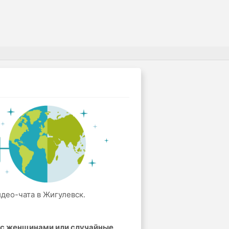
идео-чата в Жигулевск.
а с женщинами или случайные