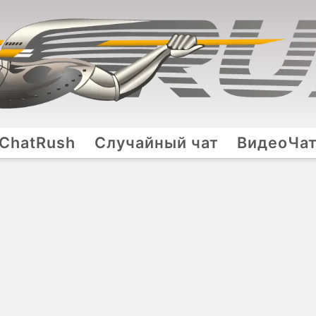
ChatRush
Случайный чат
ВидеоЧа