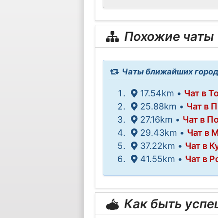
Похожие чаты
Чаты ближайших город
17.54km •
Чат в Т
25.88km •
Чат в 
27.16km •
Чат в П
29.43km •
Чат в 
37.22km •
Чат в 
41.55km •
Чат в 
Как быть усп