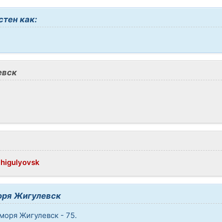
тен как:
евск
Zhigulyovsk
оря Жигулевск
моря Жигулевск - 75.