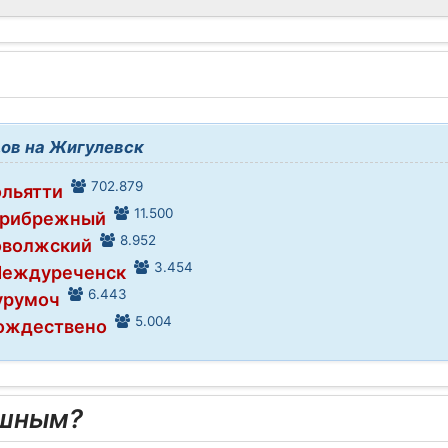
ов на Жигулевск
702.879
ольятти
11.500
Прибрежный
8.952
оволжский
3.454
Междуреченск
6.443
Курумоч
5.004
Рождествено
ешным?