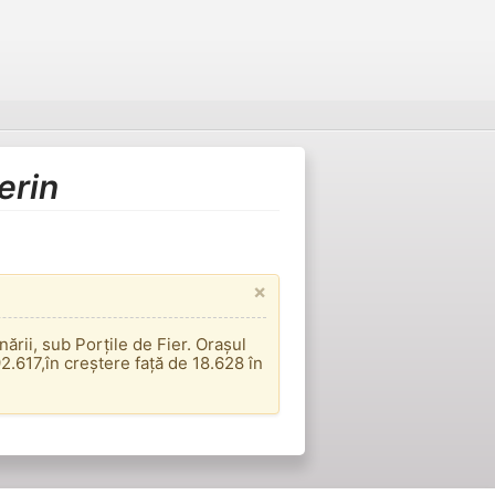
erin
×
rii, sub Porțile de Fier. Orașul
2.617,în creștere față de 18.628 în