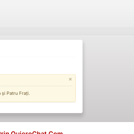
×
și Patru Frați.
Prin QuieroChat.Com