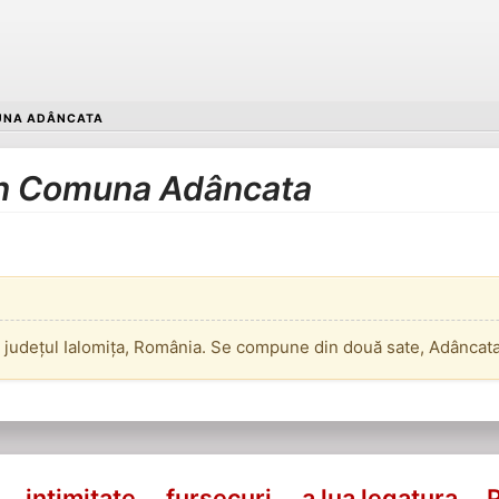
NA ADÂNCATA
 în Comuna Adâncata
 județul Ialomița, România. Se compune din două sate, Adâncata 
intimitate
fursecuri
a lua legatura