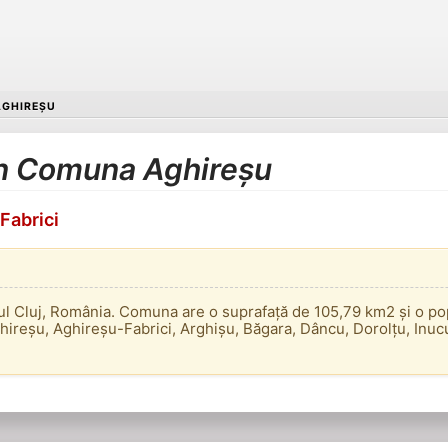
GHIREȘU
 în Comuna Aghireșu
Fabrici
ul Cluj, România. Comuna are o suprafață de 105,79 km2 și o po
reșu, Aghireșu-Fabrici, Arghișu, Băgara, Dâncu, Dorolțu, Inucu