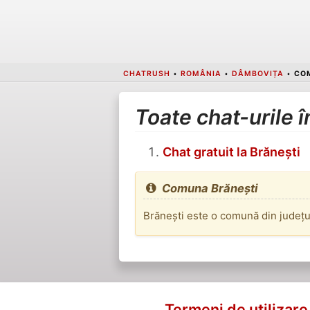
CHATRUSH
•
ROMÂNIA
•
DÂMBOVIȚA
•
CO
Toate chat-urile 
Chat gratuit la Brănești
Comuna Brănești
Brănești este o comună din județu
Termeni de utilizare