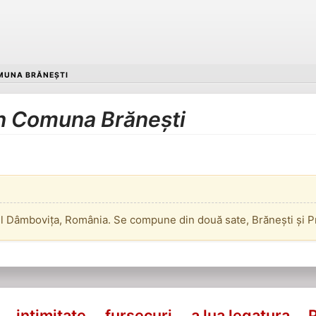
MUNA BRĂNEȘTI
în Comuna Brănești
l Dâmbovița, România. Se compune din două sate, Brănești și Pr
intimitate
fursecuri
a lua legatura