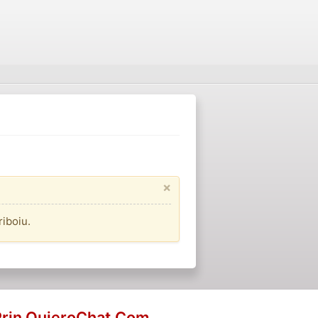
×
iboiu.
Prin QuieroChat.Com