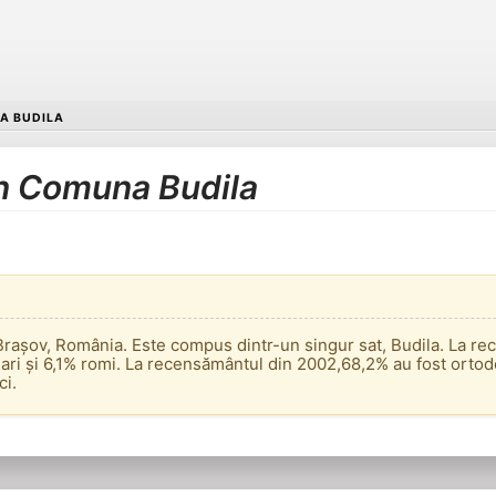
A BUDILA
în Comuna Budila
Brașov, România. Este compus dintr-un singur sat, Budila. La re
ari și 6,1% romi. La recensământul din 2002,68,2% au fost ortod
ci.