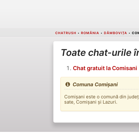
CHATRUSH
•
ROMÂNIA
•
DÂMBOVIȚA
•
CO
Toate chat-urile
Chat gratuit la Comisani
Comuna Comișani
Comișani este o comună din județ
sate, Comișani și Lazuri.