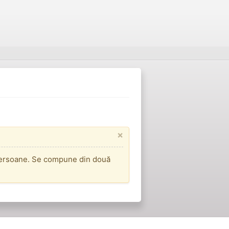
×
 persoane. Se compune din două