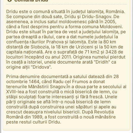
Dridu este o comună situată în județul Ialomița, România.
Se compune din două sate, Dridu și Dridu-Snagov. De
asemenea, a inclus satul moldovenesc până în 2005,
când a fost desprins pentru a forma comuna Moldoveni.
Dridu este situat în partea de vest a județului Ialomița, pe
partea dreaptă a râului, care a dat numele județului la
confluența râurilor Prahova și Ialomița. Este la 80 km
distanță de Slobozia, la 18 km de Urziceni și la 50 km de
capitala națională. Are o suprafață de 71 km2 și 3428 de
locuitori începând cu anul 2011. Originea numelui pierdut
în ceață a istoriei, unele documente arată "Dridih" ca
origine alții "Dridova".
Prima denumire documentată a satului datează din 28
octombrie 1464, când Radu cel Frumos a donat
terenurile Mănăstirii Snagov.În a doua parte a secolului al
XVIII-lea a fost construită o mică biserică de lemn, cu
stâlpi sculptați foarte interesanți și fără frescă. Unele
părți originale se află într-o nouă biserică de lemn
construită după construirea unei săpături și apele au
crescut deasupra nivelului bisericii. După Revoluția
Română din 1989, a fost construită o nouă mănăstire
peste restul culturii Dridu.