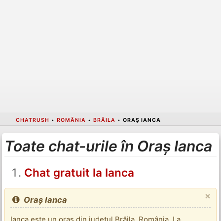
CHATRUSH
•
ROMÂNIA
•
BRĂILA
•
ORAȘ IANCA
Toate chat-urile în Oraș Ianca
Chat gratuit la Ianca
×
Oraș Ianca
Ianca este un oraș din județul Brăila, România. La