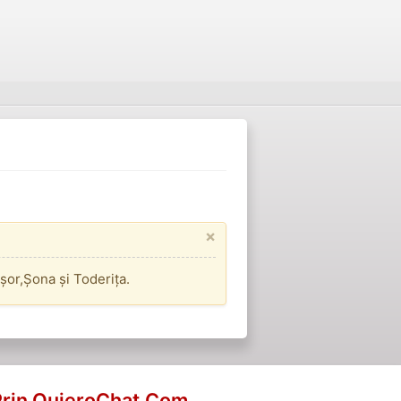
×
șor,Șona și Toderița.
Prin QuieroChat.Com