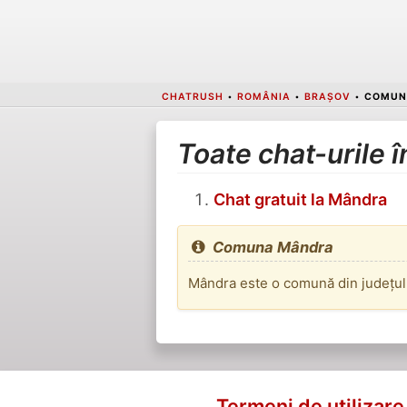
CHATRUSH
•
ROMÂNIA
•
BRAȘOV
•
COMUN
Toate chat-urile
Chat gratuit la Mândra
Comuna Mândra
Mândra este o comună din județul 
Termeni de utilizare