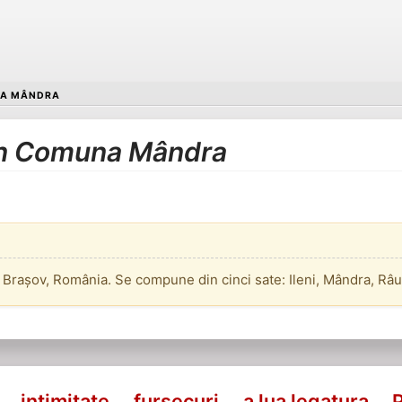
A MÂNDRA
 în Comuna Mândra
Brașov, România. Se compune din cinci sate: Ileni, Mândra, Râu
intimitate
fursecuri
a lua legatura