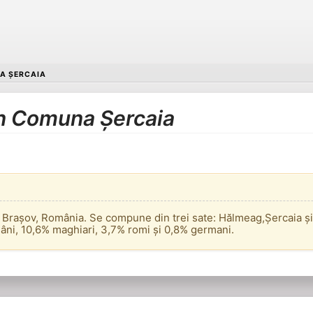
A ȘERCAIA
în Comuna Șercaia
 Brașov, România. Se compune din trei sate: Hălmeag,Șercaia ș
mâni, 10,6% maghiari, 3,7% romi și 0,8% germani.