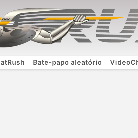
atRush
Bate-papo aleatório
VideoC