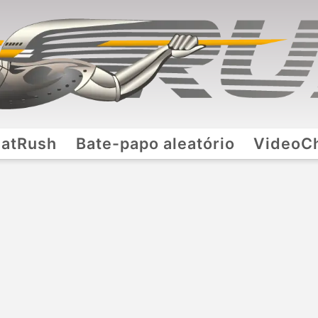
atRush
Bate-papo aleatório
VideoC