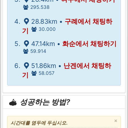
295.538
28.83km •
구례에서 채팅하
30.000
기
47.14km •
화순에서 채팅하기
59.914
51.86km •
난겐에서 채팅하
58.057
기
성공하는 방법?
×
시간대를 염두에 두십시오.