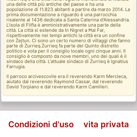
una delle città più antiche del paese e ha una
popolazione di 11.823 abitanti a partire da marzo 2014. La
prima documentazione a riguardo è una parrocchia
risalente al 1436 dedicata a Santa Caterina d'Alessandria.
L'isola di Filfla è amministrativamente una parte della
città. La città si estende da In Nigret a Ħal Far,
rispettivamente nei tempi antichi la città era un confine
con Żejtun. Ci sono un certo numero di villaggi che fanno
parte di Żurrieq.Żurrieq fa parte del Quinto distretto
politico e vota per il consiglio locale ogni cinque anni. Il
consiglio è composto da nove membri, uno dei quali è il
sindaco della città. L'attuale sindaco di Żurrieq è Ignatius
Farrugia.
Il parroco arcivescovile era il reverendo Karm Mercieca,
aiutato dal reverendo Raymond Cassar, dal reverendo
David Torpiano e dal reverendo Karm Camilleri.
Condizioni d'uso
vita privata