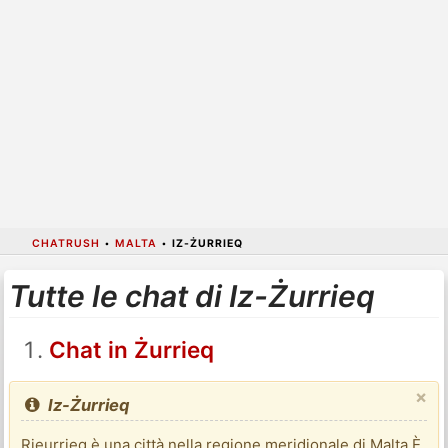
CHATRUSH
•
MALTA
•
IZ-ŻURRIEQ
Tutte le chat di Iz-Żurrieq
Chat in Żurrieq
×
Iz-Żurrieq
Rieurrieq è una città nella regione meridionale di Malta.È