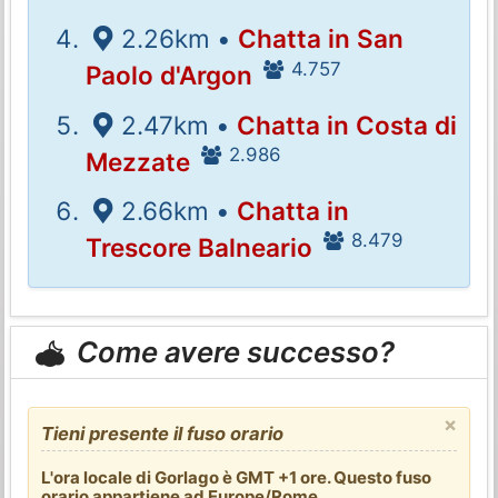
2.26km •
Chatta in San
4.757
Paolo d'Argon
2.47km •
Chatta in Costa di
2.986
Mezzate
2.66km •
Chatta in
8.479
Trescore Balneario
Come avere successo?
×
Tieni presente il fuso orario
L'ora locale di Gorlago è GMT +1 ore. Questo fuso
orario appartiene ad Europe/Rome.