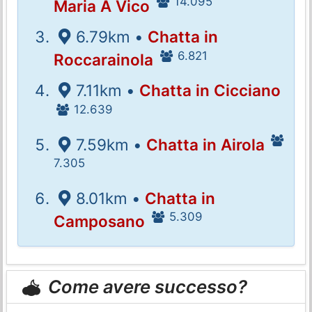
14.095
Maria A Vico
6.79km •
Chatta in
6.821
Roccarainola
7.11km •
Chatta in Cicciano
12.639
7.59km •
Chatta in Airola
7.305
8.01km •
Chatta in
5.309
Camposano
Come avere successo?