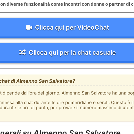
on diverse funzionalità come incontri con donne o partner di c
Clicca qui per VideoChat
Clicca qui per la chat casuale
a chat di Almenno San Salvatore?
hat dipende dall'ora del giorno. Almenno San Salvatore ha una pop
nnessa alla chat durante le ore pomeridiane e serali. Questo è i
t durante le ore di punta, per provare il numero massimo di uten
nerali su Almenno San Salvatore