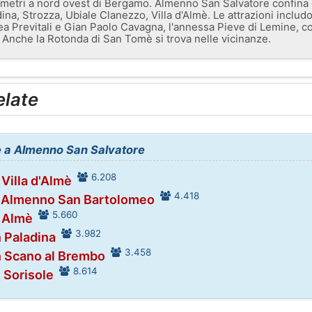
lometri a nord ovest di Bergamo. Almenno San Salvatore confina
a, Strozza, Ubiale Clanezzo, Villa d'Almè. Le attrazioni includ
rea Previtali e Gian Paolo Cavagna, l'annessa Pieve di Lemine, co
 Anche la Rotonda di San Tomè si trova nelle vicinanze.
elate
ne a Almenno San Salvatore
6.208
 Villa d'Almè
4.418
n Almenno San Bartolomeo
5.660
n Almè
3.982
n Paladina
3.458
n Scano al Brembo
8.614
n Sorisole