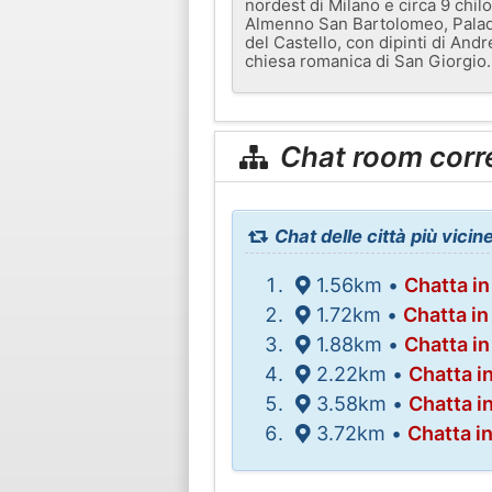
nordest di Milano e circa 9 chi
Almenno San Bartolomeo, Paladin
del Castello, con dipinti di And
chiesa romanica di San Giorgio.
Chat room corr
Chat delle città più vici
1.56km •
Chatta in
1.72km •
Chatta i
1.88km •
Chatta i
2.22km •
Chatta i
3.58km •
Chatta i
3.72km •
Chatta i