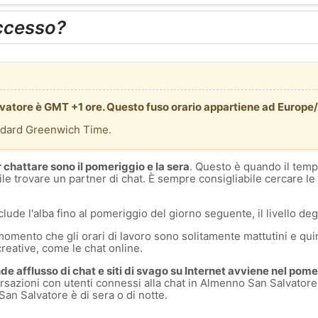
ccesso?
lvatore è GMT +1 ore. Questo fuso orario appartiene ad Europ
ndard Greenwich Time.
r chattare sono il pomeriggio e la sera
. Questo è quando il temp
ile trovare un partner di chat. È sempre consigliabile cercare le
clude l'alba fino al pomeriggio del giorno seguente, il livello degl
momento che gli orari di lavoro sono solitamente mattutini e quin
creative, come le chat online.
e afflusso di chat e siti di svago su Internet avviene nel pomer
rsazioni con utenti connessi alla chat in Almenno San Salvatore,
an Salvatore è di sera o di notte.