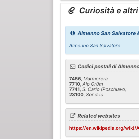
Curiosità e altr
Almenno San Salvatore 
Almenno San Salvatore
.
Codici postali di Almenn
7456
,
Marmorera
7710
,
Alp Grüm
7741
,
S. Carlo (Poschiavo)
23100
,
Sondrio
Related websites
https://en.wikipedia.org/wiki