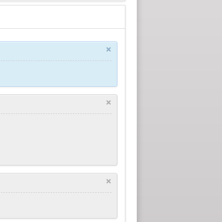
×
×
×