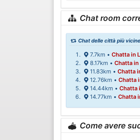
Chat room corr
Chat delle città più vici
7.7km •
Chatta in 
8.17km •
Chatta i
11.83km •
Chatta 
12.76km •
Chatta 
14.44km •
Chatta 
14.77km •
Chatta 
Come avere su