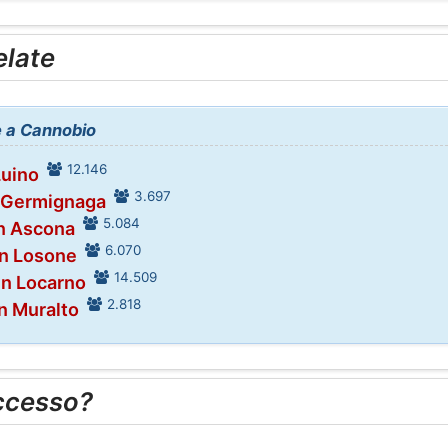
elate
ne a Cannobio
12.146
Luino
3.697
n Germignaga
5.084
in Ascona
6.070
in Losone
14.509
in Locarno
2.818
in Muralto
ccesso?