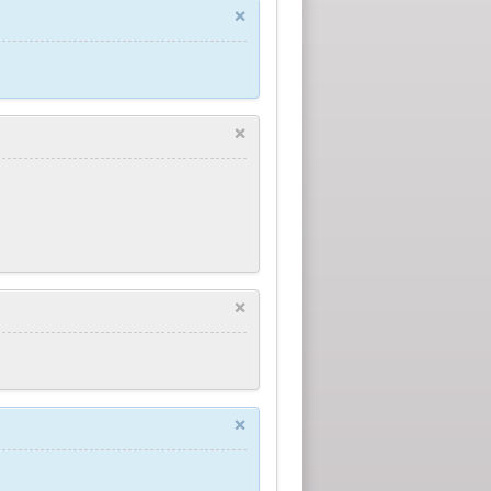
×
×
×
×