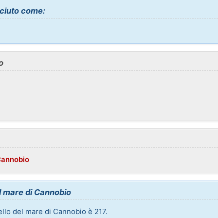
ciuto come:
o
Cannobio
el mare di Cannobio
vello del mare di Cannobio è 217.