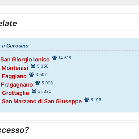
elate
e a Carosino
14.618
 San Giorgio Ionico
5.350
n Monteiasi
3.507
n Faggiano
5.098
n Fragagnano
31.320
n Grottaglie
8.916
n San Marzano di San Giuseppe
ccesso?