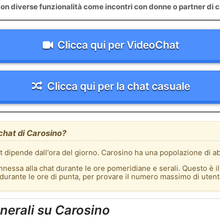
on diverse funzionalità come incontri con donne o partner di c
Clicca qui per VideoChat
Clicca qui per la chat casuale
 chat di Carosino?
at dipende dall'ora del giorno. Carosino ha una popolazione di abi
nnessa alla chat durante le ore pomeridiane e serali. Questo è i
t durante le ore di punta, per provare il numero massimo di utent
nerali su Carosino