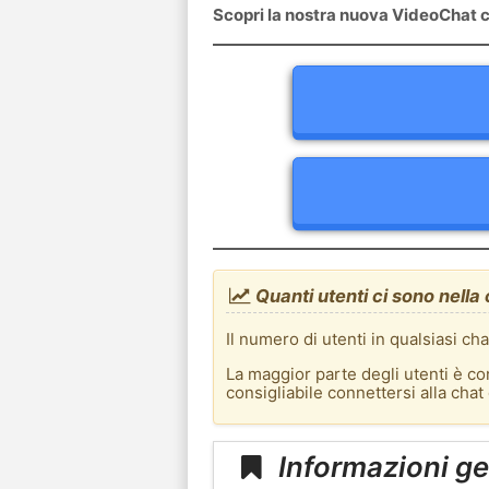
Scopri la nostra nuova VideoChat c
Quanti utenti ci sono nella
Il numero di utenti in qualsiasi ch
La maggior parte degli utenti è co
consigliabile connettersi alla cha
Informazioni ge