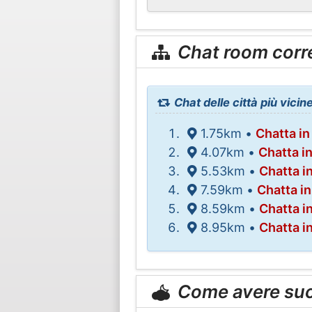
Chat room corr
Chat delle città più vicin
1.75km •
Chatta in
4.07km •
Chatta i
5.53km •
Chatta i
7.59km •
Chatta i
8.59km •
Chatta i
8.95km •
Chatta i
Come avere su