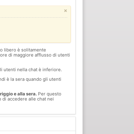
×
o libero è solitamente
 ore di maggiore afflusso di utenti
i utenti nella chat è inferiore.
di è la sera quando gli utenti
iggio e alla sera.
Per questo
 di accedere alle chat nei