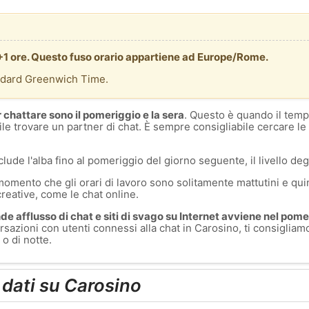
 +1 ore. Questo fuso orario appartiene ad Europe/Rome.
ndard Greenwich Time.
r chattare sono il pomeriggio e la sera
. Questo è quando il temp
ile trovare un partner di chat. È sempre consigliabile cercare le
clude l'alba fino al pomeriggio del giorno seguente, il livello degl
momento che gli orari di lavoro sono solitamente mattutini e quin
creative, come le chat online.
e afflusso di chat e siti di svago su Internet avviene nel pomer
sazioni con utenti connessi alla chat in Carosino, ti consigliamo
o di notte.
i dati su Carosino