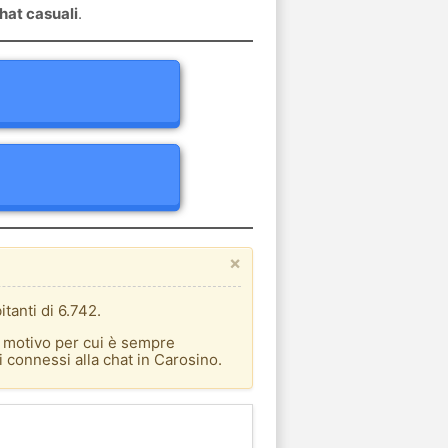
hat casuali
.
×
tanti di 6.742.
l motivo per cui è sempre
i connessi alla chat in Carosino.