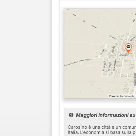
Maggiori informazioni su
Carosino è una città e un comune
Italia. L'economia si basa sulla p