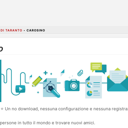
 DI TARANTO
•
CAROSINO
o
⭐ Un no download, nessuna configurazione e nessuna registrazi
persone in tutto il mondo e trovare nuovi amici.