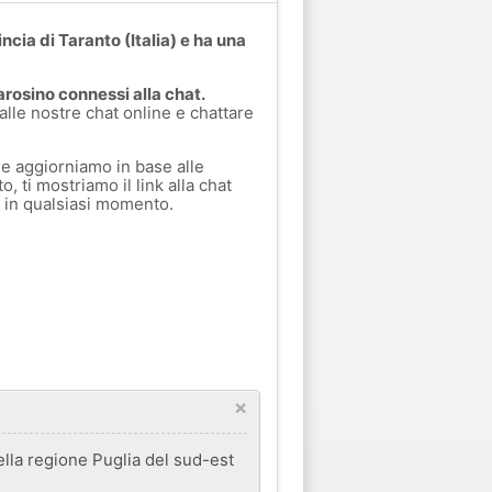
incia di Taranto (Italia) e ha una
arosino connessi alla chat.
 alle nostre chat online e chattare
e aggiorniamo in base alle
, ti mostriamo il link alla chat
a in qualsiasi momento.
×
ella regione Puglia del sud-est