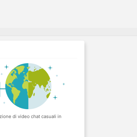
one di video chat casuali in