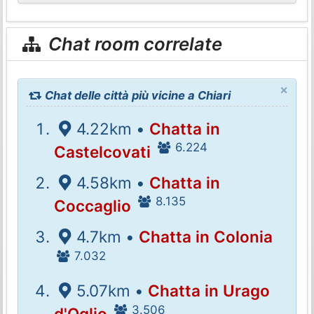
Chat room correlate
×
Chat delle città più vicine a Chiari
4.22km •
Chatta in
6.224
Castelcovati
4.58km •
Chatta in
8.135
Coccaglio
4.7km •
Chatta in Colonia
7.032
5.07km •
Chatta in Urago
3.506
d'Oglio