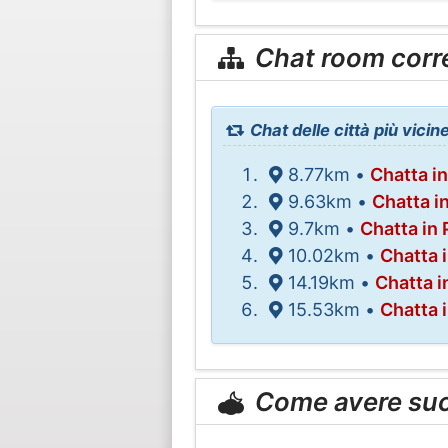
Chat room corr
Chat delle città più vicin
8.77km •
Chatta in
9.63km •
Chatta 
9.7km •
Chatta in 
10.02km •
Chatta 
14.19km •
Chatta i
15.53km •
Chatta 
Come avere su