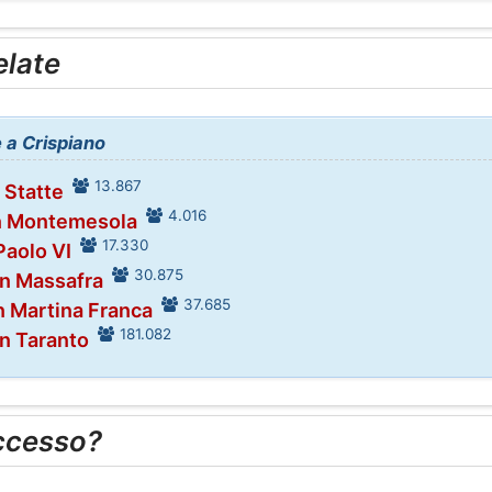
elate
e a Crispiano
13.867
 Statte
4.016
in Montemesola
17.330
Paolo VI
30.875
in Massafra
37.685
n Martina Franca
181.082
in Taranto
ccesso?