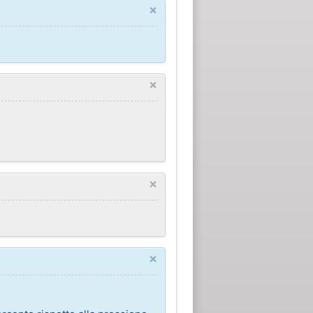
×
×
×
×