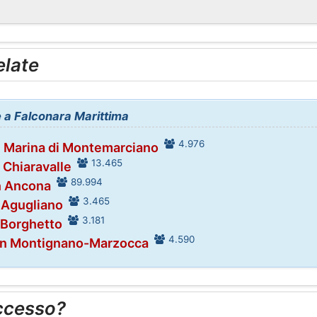
elate
ne a Falconara Marittima
4.976
n Marina di Montemarciano
13.465
 Chiaravalle
89.994
n Ancona
3.465
 Agugliano
3.181
 Borghetto
4.590
in Montignano-Marzocca
ccesso?