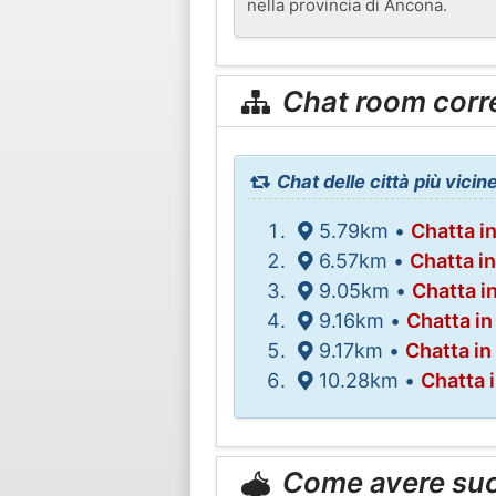
nella provincia di Ancona.
Chat room corr
Chat delle città più vici
5.79km •
Chatta i
6.57km •
Chatta in
9.05km •
Chatta i
9.16km •
Chatta in
9.17km •
Chatta in
10.28km •
Chatta 
Come avere su