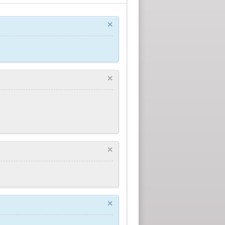
×
×
×
×