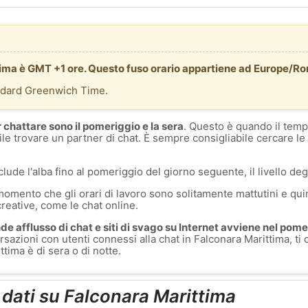
ttima è GMT +1 ore. Questo fuso orario appartiene ad Europe/R
ndard Greenwich Time.
r chattare sono il pomeriggio e la sera
. Questo è quando il temp
ile trovare un partner di chat. È sempre consigliabile cercare le
clude l'alba fino al pomeriggio del giorno seguente, il livello degl
momento che gli orari di lavoro sono solitamente mattutini e quin
creative, come le chat online.
e afflusso di chat e siti di svago su Internet avviene nel pomer
sazioni con utenti connessi alla chat in Falconara Marittima, ti
tima è di sera o di notte.
i dati su Falconara Marittima