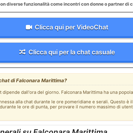
on diverse funzionalità come incontri con donne o partner di c
Clicca qui per VideoChat
Clicca qui per la chat casuale
 chat di Falconara Marittima?
at dipende dall'ora del giorno. Falconara Marittima ha una popola
nnessa alla chat durante le ore pomeridiane e serali. Questo è i
t durante le ore di punta, per provare il numero massimo di utent
nerali su Falconara Marittima