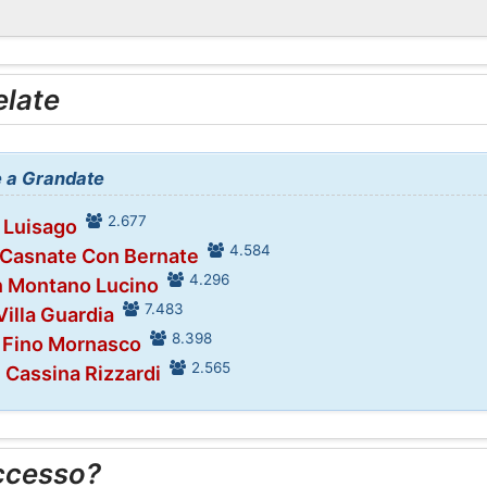
elate
ne a Grandate
2.677
n Luisago
4.584
 Casnate Con Bernate
4.296
n Montano Lucino
7.483
Villa Guardia
8.398
n Fino Mornasco
2.565
n Cassina Rizzardi
ccesso?