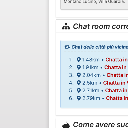
Montano Lucino, Villa Guardia.
Chat room corr
Chat delle città più vici
1.48km •
Chatta i
1.91km •
Chatta in
2.04km •
Chatta i
2.5km •
Chatta in 
2.71km •
Chatta i
2.79km •
Chatta i
Come avere su