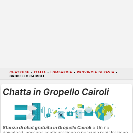
CHATRUSH
•
ITALIA
•
LOMBARDIA
•
PROVINCIA DI PAVIA
•
GROPELLO CAIROLI
Chatta in Gropello Cairoli
Stanza di chat gratuita in Gropello Cairoli
⭐ Un no
download, nessuna configurazione e nessuna registrazione