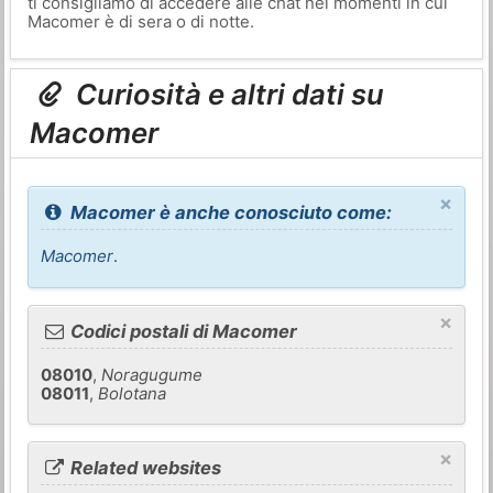
ti consigliamo di accedere alle chat nei momenti in cui
Macomer è di sera o di notte.
Curiosità e altri dati su
Macomer
×
Macomer è anche conosciuto come:
Macomer
.
×
Codici postali di Macomer
08010
,
Noragugume
08011
,
Bolotana
×
Related websites