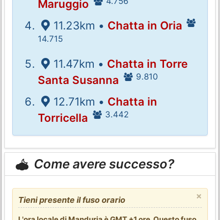
4.756
Maruggio
11.23km •
Chatta in Oria
14.715
11.47km •
Chatta in Torre
9.810
Santa Susanna
12.71km •
Chatta in
3.442
Torricella
Come avere successo?
×
Tieni presente il fuso orario
L'ora locale di Manduria è GMT +1 ore. Questo fuso