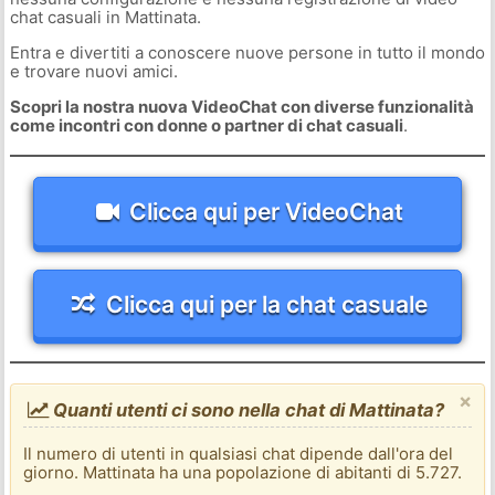
chat casuali in Mattinata.
Entra e divertiti a conoscere nuove persone in tutto il mondo
e trovare nuovi amici.
Scopri la nostra nuova VideoChat con diverse funzionalità
come incontri con donne o partner di chat casuali
.
Clicca qui per VideoChat
Clicca qui per la chat casuale
×
Quanti utenti ci sono nella chat di Mattinata?
Il numero di utenti in qualsiasi chat dipende dall'ora del
giorno. Mattinata ha una popolazione di abitanti di 5.727.