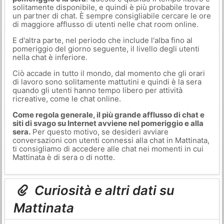
solitamente disponibile, e quindi è più probabile trovare
un partner di chat. È sempre consigliabile cercare le ore
di maggiore afflusso di utenti nelle chat room online.
E d'altra parte, nel periodo che include l'alba fino al
pomeriggio del giorno seguente, il livello degli utenti
nella chat è inferiore.
Ciò accade in tutto il mondo, dal momento che gli orari
di lavoro sono solitamente mattutini e quindi è la sera
quando gli utenti hanno tempo libero per attività
ricreative, come le chat online.
Come regola generale, il più grande afflusso di chat e
siti di svago su Internet avviene nel pomeriggio e alla
sera.
Per questo motivo, se desideri avviare
conversazioni con utenti connessi alla chat in Mattinata,
ti consigliamo di accedere alle chat nei momenti in cui
Mattinata è di sera o di notte.
Curiosità e altri dati su
Mattinata