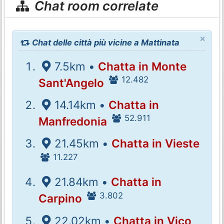
Chat room correlate
×
Chat delle città più vicine a Mattinata
7.5km •
Chatta in Monte
12.482
Sant'Angelo
14.14km •
Chatta in
52.911
Manfredonia
21.45km •
Chatta in Vieste
11.227
21.84km •
Chatta in
3.802
Carpino
22.02km •
Chatta in Vico