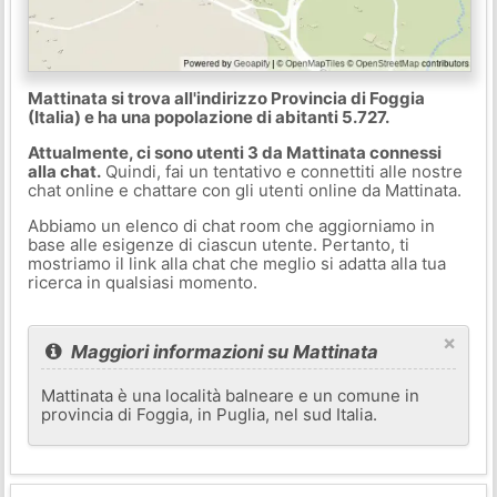
Mattinata si trova all'indirizzo Provincia di Foggia
(Italia) e ha una popolazione di abitanti 5.727.
Attualmente, ci sono utenti 3 da Mattinata connessi
alla chat.
Quindi, fai un tentativo e connettiti alle nostre
chat online e chattare con gli utenti online da Mattinata.
Abbiamo un elenco di chat room che aggiorniamo in
base alle esigenze di ciascun utente. Pertanto, ti
mostriamo il link alla chat che meglio si adatta alla tua
ricerca in qualsiasi momento.
×
Maggiori informazioni su Mattinata
Mattinata è una località balneare e un comune in
provincia di Foggia, in Puglia, nel sud Italia.