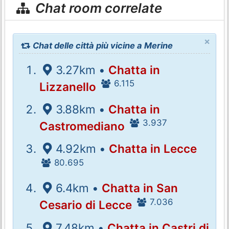
Chat room correlate
×
Chat delle città più vicine a Merine
3.27km •
Chatta in
6.115
Lizzanello
3.88km •
Chatta in
3.937
Castromediano
4.92km •
Chatta in Lecce
80.695
6.4km •
Chatta in San
7.036
Cesario di Lecce
7.48km •
Chatta in Castri di