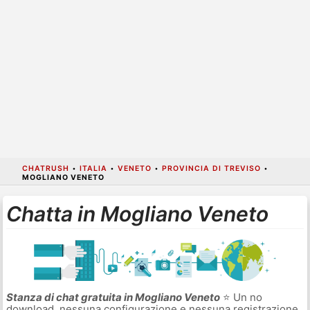
CHATRUSH
•
ITALIA
•
VENETO
•
PROVINCIA DI TREVISO
•
MOGLIANO VENETO
Chatta in Mogliano Veneto
Stanza di chat gratuita in Mogliano Veneto
⭐ Un no
download, nessuna configurazione e nessuna registrazione