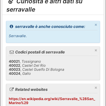
Curiosità e altri dati su
serravalle
×
serravalle è anche conosciuto come:
Serravalle
.
×
Codici postali di serravalle
40021
,
Tossignano
40022
,
Castel Del Rio
40023
,
Castel Guelfo Di Bologna
40024
,
Gallo
×
Related websites
https://en.wikipedia.org/wiki/Serravalle_%28San_
Marino%29