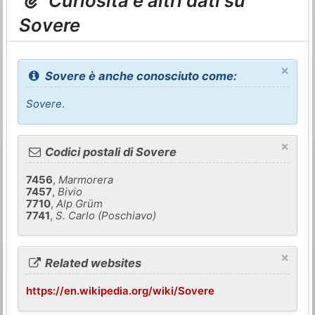
Curiosità e altri dati su
Sovere
×
Sovere è anche conosciuto come:
Sovere
.
×
Codici postali di Sovere
7456
,
Marmorera
7457
,
Bivio
7710
,
Alp Grüm
7741
,
S. Carlo (Poschiavo)
×
Related websites
https://en.wikipedia.org/wiki/Sovere