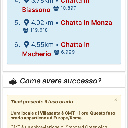
3.78km •
Chatta in
10.897
Biassono
4.02km •
Chatta in Monza
119.618
4.55km •
Chatta in
6.999
Macherio
Come avere successo?
×
Tieni presente il fuso orario
L'ora locale di Villasanta è GMT +1 ore. Questo fuso
orario appartiene ad Europe/Rome.
GMT è un'abbreviazione di Standard Greenwich