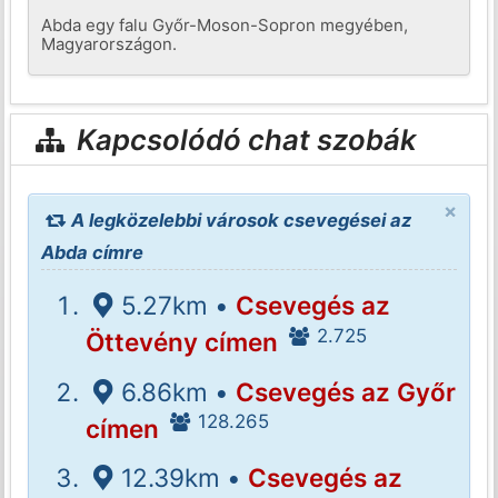
Abda egy falu Győr-Moson-Sopron megyében,
Magyarországon.
Kapcsolódó chat szobák
×
A legközelebbi városok csevegései az
Abda címre
5.27km •
Csevegés az
2.725
Öttevény címen
6.86km •
Csevegés az Győr
128.265
címen
12.39km •
Csevegés az