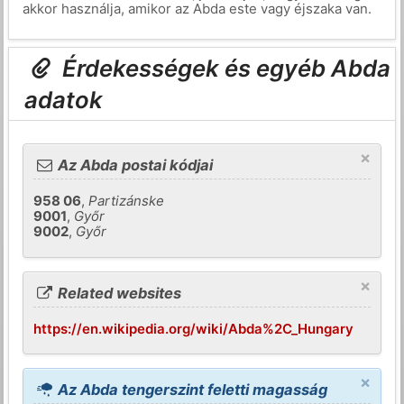
akkor használja, amikor az Abda este vagy éjszaka van.
Érdekességek és egyéb Abda
adatok
×
Az Abda postai kódjai
958 06
,
Partizánske
9001
,
Győr
9002
,
Győr
×
Related websites
https://en.wikipedia.org/wiki/Abda%2C_Hungary
×
Az Abda tengerszint feletti magasság