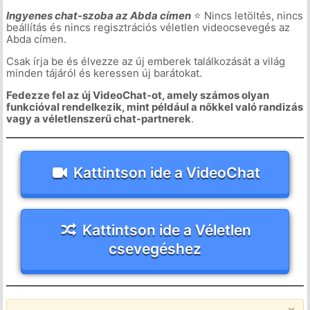
Ingyenes chat-szoba az Abda címen
⭐ Nincs letöltés, nincs
beállítás és nincs regisztrációs véletlen videocsevegés az
Abda címen.
Csak írja be és élvezze az új emberek találkozását a világ
minden tájáról és keressen új barátokat.
Fedezze fel az új VideoChat-ot, amely számos olyan
funkcióval rendelkezik, mint például a nőkkel való randizás
vagy a véletlenszerű chat-partnerek
.
Kattintson ide a VideoChat
Kattintson ide a Véletlen
csevegéshez
×