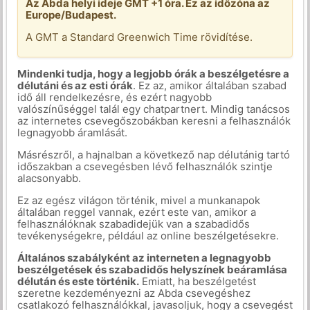
Az Abda helyi ideje GMT +1 óra. Ez az időzóna az
Europe/Budapest.
A GMT a Standard Greenwich Time rövidítése.
Mindenki tudja, hogy a legjobb órák a beszélgetésre a
délutáni és az esti órák
. Ez az, amikor általában szabad
idő áll rendelkezésre, és ezért nagyobb
valószínűséggel talál egy chatpartnert. Mindig tanácsos
az internetes csevegőszobákban keresni a felhasználók
legnagyobb áramlását.
Másrészről, a hajnalban a következő nap délutánig tartó
időszakban a csevegésben lévő felhasználók szintje
alacsonyabb.
Ez az egész világon történik, mivel a munkanapok
általában reggel vannak, ezért este van, amikor a
felhasználóknak szabadidejük van a szabadidős
tevékenységekre, például az online beszélgetésekre.
Általános szabályként az interneten a legnagyobb
beszélgetések és szabadidős helyszínek beáramlása
délután és este történik.
Emiatt, ha beszélgetést
szeretne kezdeményezni az Abda csevegéshez
csatlakozó felhasználókkal, javasoljuk, hogy a csevegést