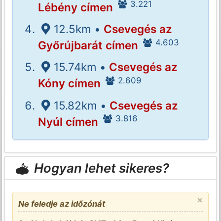
3.221
Lébény címen
12.5km •
Csevegés az
4.603
Győrújbarát címen
15.74km •
Csevegés az
2.609
Kóny címen
15.82km •
Csevegés az
3.816
Nyúl címen
Hogyan lehet sikeres?
×
Ne feledje az időzónát