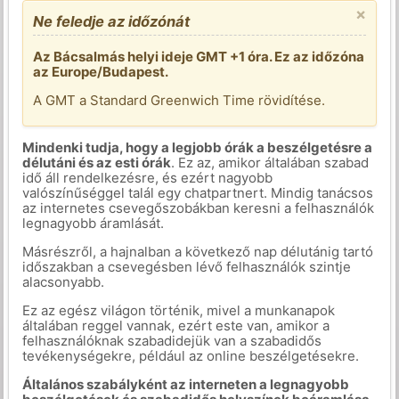
×
Ne feledje az időzónát
Az Bácsalmás helyi ideje GMT +1 óra. Ez az időzóna
az Europe/Budapest.
A GMT a Standard Greenwich Time rövidítése.
Mindenki tudja, hogy a legjobb órák a beszélgetésre a
délutáni és az esti órák
. Ez az, amikor általában szabad
idő áll rendelkezésre, és ezért nagyobb
valószínűséggel talál egy chatpartnert. Mindig tanácsos
az internetes csevegőszobákban keresni a felhasználók
legnagyobb áramlását.
Másrészről, a hajnalban a következő nap délutánig tartó
időszakban a csevegésben lévő felhasználók szintje
alacsonyabb.
Ez az egész világon történik, mivel a munkanapok
általában reggel vannak, ezért este van, amikor a
felhasználóknak szabadidejük van a szabadidős
tevékenységekre, például az online beszélgetésekre.
Általános szabályként az interneten a legnagyobb