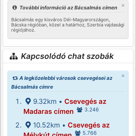
×
További információ az Bácsalmás címen
Bácsalmás egy kisváros Dél-Magyarországon,
Bácska régióban, közel a határhoz, Szerbia vajdasági
régiójához.
Kapcsolódó chat szobák
×
A legközelebbi városok csevegései az
Bácsalmás címre
9.32km •
Csevegés az
3.246
Madaras címen
10.52km •
Csevegés az
5.766
Mélykút címen