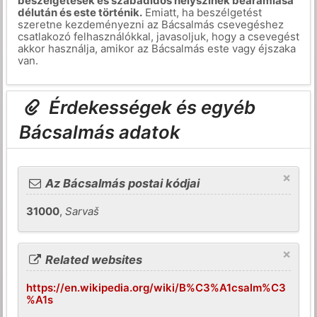
beszélgetések és szabadidős helyszínek beáramlása
délután és este történik.
Emiatt, ha beszélgetést
szeretne kezdeményezni az Bácsalmás csevegéshez
csatlakozó felhasználókkal, javasoljuk, hogy a csevegést
akkor használja, amikor az Bácsalmás este vagy éjszaka
van.
Érdekességek és egyéb
Bácsalmás adatok
×
Az Bácsalmás postai kódjai
31000
,
Sarvaš
×
Related websites
https://en.wikipedia.org/wiki/B%C3%A1csalm%C3
%A1s