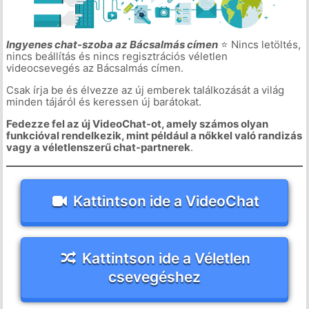
Ingyenes chat-szoba az Bácsalmás címen
⭐ Nincs letöltés,
nincs beállítás és nincs regisztrációs véletlen
videocsevegés az Bácsalmás címen.
Csak írja be és élvezze az új emberek találkozását a világ
minden tájáról és keressen új barátokat.
Fedezze fel az új VideoChat-ot, amely számos olyan
funkcióval rendelkezik, mint például a nőkkel való randizás
vagy a véletlenszerű chat-partnerek
.
Kattintson ide a VideoChat
Kattintson ide a Véletlen
csevegéshez