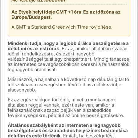
Az Etyek helyi ideje GMT +1 óra. Ez az időzóna az
Europe/Budapest.
A GMT a Standard Greenwich Time rövidítése.
Mindenki tudja, hogy a legjobb órák a beszélgetésre a
délutáni és az esti órák
. Ez az, amikor általában szabad
idő áll rendelkezésre, és ezért nagyobb
valószínűséggel talál egy chatpartnert. Mindig tanácsos
az internetes csevegőszobákban keresni a felhasználók
legnagyobb áramlását.
Másrészről, a hajnalban a következő nap délutánig tartó
időszakban a csevegésben lévő felhasználók szintje
alacsonyabb.
Ez az egész világon történik, mivel a munkanapok
általában reggel vannak, ezért este van, amikor a
felhasználóknak szabadidejük van a szabadidős
tevékenységekre, például az online beszélgetésekre.
Általános szabályként az interneten a legnagyobb
beszélgetések és szabadidős helyszínek beáramlása
délután és este történik.
Emiatt, ha beszélgetést