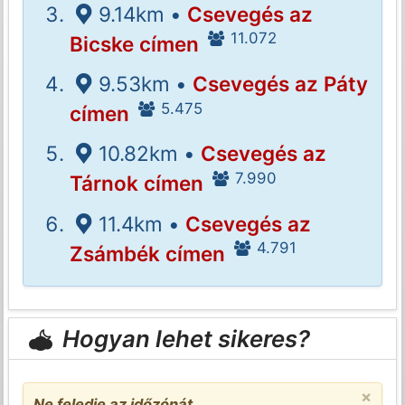
9.14km •
Csevegés az
11.072
Bicske címen
9.53km •
Csevegés az Páty
5.475
címen
10.82km •
Csevegés az
7.990
Tárnok címen
11.4km •
Csevegés az
4.791
Zsámbék címen
Hogyan lehet sikeres?
×
Ne feledje az időzónát