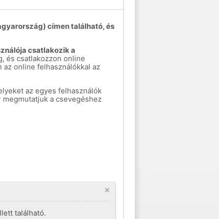
gyarország) címen található, és
sználója csatlakozik a
, és csatlakozzon online
az online felhasználókkal az
elyeket az egyes felhasználók
kor megmutatjuk a csevegéshez
×
ett található.