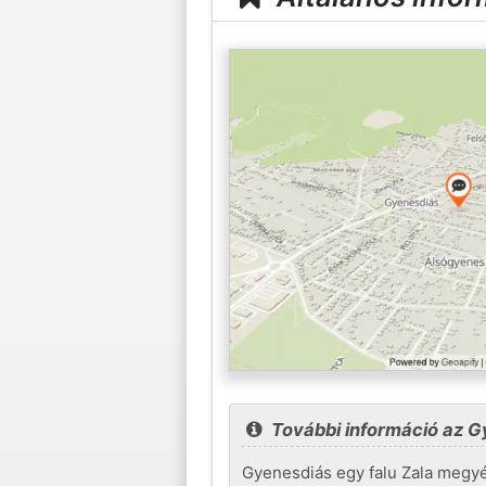
További információ az G
Gyenesdiás egy falu Zala megyéb