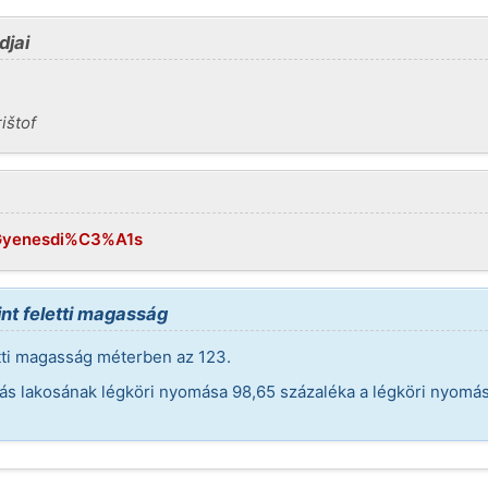
djai
ištof
i/Gyenesdi%C3%A1s
nt feletti magasság
tti magasság méterben az 123.
iás lakosának légköri nyomása 98,65 százaléka a légköri nyomás