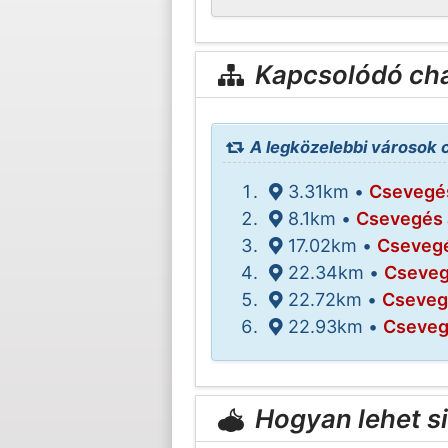
Kapcsolódó cha
A legközelebbi városok 
3.31km •
Csevegés
8.1km •
Csevegés 
17.02km •
Csevegé
22.34km •
Cseveg
22.72km •
Csevegé
22.93km •
Cseveg
Hogyan lehet s