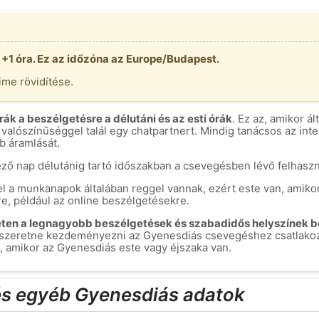
 +1 óra. Ez az időzóna az Europe/Budapest.
me rövidítése.
rák a beszélgetésre a délutáni és az esti órák
. Ez az, amikor ál
valószínűséggel talál egy chatpartnert. Mindig tanácsos az i
b áramlását.
ező nap délutánig tartó időszakban a csevegésben lévő felhaszn
vel a munkanapok általában reggel vannak, ezért este van, amiko
, például az online beszélgetésekre.
neten a legnagyobb beszélgetések és szabadidős helyszínek b
 szeretne kezdeményezni az Gyenesdiás csevegéshez csatlakozó 
, amikor az Gyenesdiás este vagy éjszaka van.
s egyéb Gyenesdiás adatok