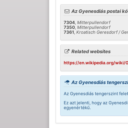
Az Gyenesdiás postai kó
7304
,
Mitterpullendorf
7350
,
Mitterpullendorf
7361
,
Kroatisch Geresdorf / Ger
Related websites
https://en.wikipedia.org/wik
Az Gyenesdiás tengerszi
Az Gyenesdiás tengerszint fele
Ez azt jelenti, hogy az Gyenesd
egyenértékű.