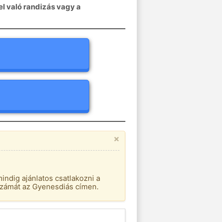
el való randizás vagy a
×
indig ajánlatos csatlakozni a
számát az Gyenesdiás címen.