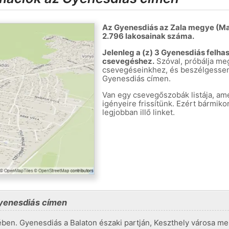
Az Gyenesdiás az Zala megye (Ma
2.796 lakosainak száma.
Jelenleg a (z) 3 Gyenesdiás felha
csevegéshez.
Szóval, próbálja meg
csevegéseinkhez, és beszélgessen 
Gyenesdiás címen.
Van egy csevegőszobák listája, am
igényeire frissítünk. Ezért bármi
legjobban illő linket.
yenesdiás címen
en. Gyenesdiás a Balaton északi partján, Keszthely városa mell