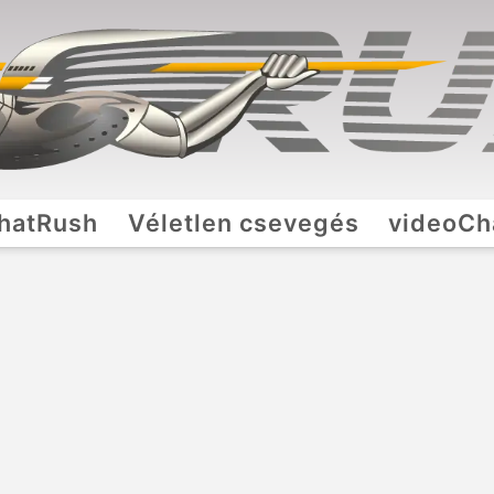
hatRush
Véletlen csevegés
videoCh