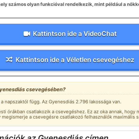
ely számos olyan funkcióval rendelkezik, mint például a nőkk
Kattintson ide a VideoChat
Kattintson ide a Véletlen csevegéshez
Gyenesdiás csevegésében?
 napszaktól függ. Az Gyenesdiás 2.796 lakossága van.
esti órákban csatlakozik a csevegéshez. Ez az oka annak, hogy m
 megismerje a csevegésre csatlakozó felhasználók maximális 
rmációk az Gyenesdiás címen