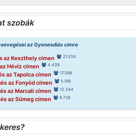
t szobák
csevegései az Gyenesdiás címre
21.534
 az Keszthely címen
4.438
az Hévíz címen
17.598
s az Tapolca címen
5.199
és az Fonyód címen
12.344
s az Marcali címen
6.726
és az Sümeg címen
ikeres?