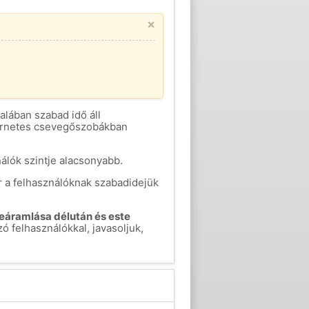
×
talában szabad idő áll
nternetes csevegőszobákban
álók szintje alacsonyabb.
r a felhasználóknak szabadidejük
eáramlása délután és este
felhasználókkal, javasoljuk,