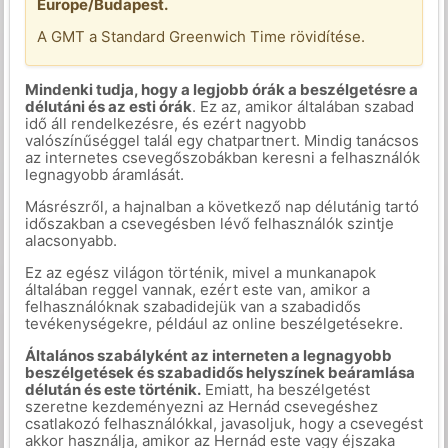
Europe/Budapest.
A GMT a Standard Greenwich Time rövidítése.
Mindenki tudja, hogy a legjobb órák a beszélgetésre a
délutáni és az esti órák
. Ez az, amikor általában szabad
idő áll rendelkezésre, és ezért nagyobb
valószínűséggel talál egy chatpartnert. Mindig tanácsos
az internetes csevegőszobákban keresni a felhasználók
legnagyobb áramlását.
Másrészről, a hajnalban a következő nap délutánig tartó
időszakban a csevegésben lévő felhasználók szintje
alacsonyabb.
Ez az egész világon történik, mivel a munkanapok
általában reggel vannak, ezért este van, amikor a
felhasználóknak szabadidejük van a szabadidős
tevékenységekre, például az online beszélgetésekre.
Általános szabályként az interneten a legnagyobb
beszélgetések és szabadidős helyszínek beáramlása
délután és este történik.
Emiatt, ha beszélgetést
szeretne kezdeményezni az Hernád csevegéshez
csatlakozó felhasználókkal, javasoljuk, hogy a csevegést
akkor használja, amikor az Hernád este vagy éjszaka