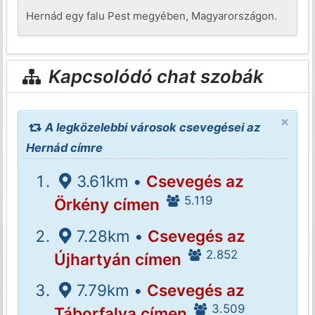
Hernád egy falu Pest megyében, Magyarországon.
Kapcsolódó chat szobák
×
A legközelebbi városok csevegései az
Hernád címre
3.61km •
Csevegés az
5.119
Örkény címen
7.28km •
Csevegés az
2.852
Újhartyán címen
7.79km •
Csevegés az
3.509
Táborfalva címen