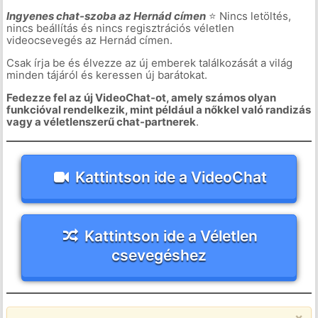
Ingyenes chat-szoba az Hernád címen
⭐ Nincs letöltés,
nincs beállítás és nincs regisztrációs véletlen
videocsevegés az Hernád címen.
Csak írja be és élvezze az új emberek találkozását a világ
minden tájáról és keressen új barátokat.
Fedezze fel az új VideoChat-ot, amely számos olyan
funkcióval rendelkezik, mint például a nőkkel való randizás
vagy a véletlenszerű chat-partnerek
.
Kattintson ide a VideoChat
Kattintson ide a Véletlen
csevegéshez
×