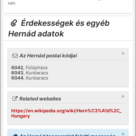
van.
Érdekességek és egyéb
Hernád adatok
×
Az Hernád postai kódjai
6042
,
Fülöpháza
6043
,
Kunbaracs
6044
,
Kunbaracs
×
Related websites
https://en.wikipedia.org/wiki/Hern%C3%A1d%2C_
Hungary
×