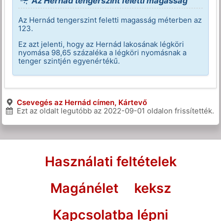
Az Hernád tengerszint feletti magasság
Az Hernád tengerszint feletti magasság méterben az
123.
Ez azt jelenti, hogy az Hernád lakosának légköri
nyomása 98,65 százaléka a légköri nyomásnak a
tenger szintjén egyenértékű.
Csevegés az Hernád címen, Kártevő
Ezt az oldalt legutóbb az
2022-09-01
oldalon frissítették.
Használati feltételek
Magánélet
keksz
Kapcsolatba lépni