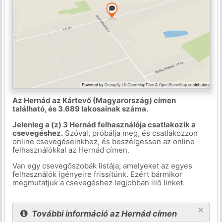
Az Hernád az Kártevő (Magyarország) címen
található, és 3.689 lakosainak száma.
Jelenleg a (z) 3 Hernád felhasználója csatlakozik a
csevegéshez.
Szóval, próbálja meg, és csatlakozzon
online csevegéseinkhez, és beszélgessen az online
felhasználókkal az Hernád címen.
Van egy csevegőszobák listája, amelyeket az egyes
felhasználók igényeire frissítünk. Ezért bármikor
megmutatjuk a csevegéshez legjobban illő linket.
×
További információ az Hernád címen