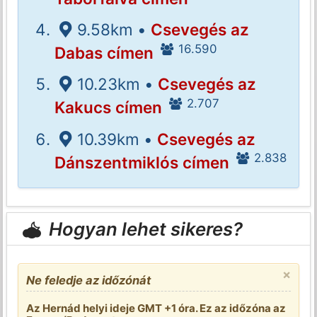
9.58km •
Csevegés az
16.590
Dabas címen
10.23km •
Csevegés az
2.707
Kakucs címen
10.39km •
Csevegés az
2.838
Dánszentmiklós címen
Hogyan lehet sikeres?
×
Ne feledje az időzónát
Az Hernád helyi ideje GMT +1 óra. Ez az időzóna az