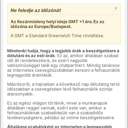
×
Ne feledje az időzónát
Az Kozármisleny helyi ideje GMT +1 óra. Ez az
időzóna az Europe/Budapest.
A GMT a Standard Greenwich Time rövidítése.
Mindenki tudja, hogy a legjobb órák a beszélgetésre a
délutáni és az esti órák
. Ez az, amikor általában szabad
idő áll rendelkezésre, és ezért nagyobb
valószínűséggel talál egy chatpartnert. Mindig tanácsos
az internetes csevegőszobákban keresni a felhasználók
legnagyobb áramlását.
Másrészről, a hajnalban a következő nap délutánig tartó
időszakban a csevegésben lévő felhasználók szintje
alacsonyabb.
Ez az egész világon történik, mivel a munkanapok
általában reggel vannak, ezért este van, amikor a
felhasználóknak szabadidejük van a szabadidős
tevékenységekre, például az online beszélgetésekre.
Általános szabályként az interneten a legnagyobb