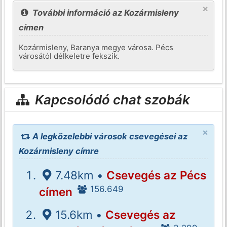
×
További információ az Kozármisleny
címen
Kozármisleny, Baranya megye városa. Pécs
városától délkeletre fekszik.
Kapcsolódó chat szobák
×
A legközelebbi városok csevegései az
Kozármisleny címre
7.48km •
Csevegés az Pécs
156.649
címen
15.6km •
Csevegés az