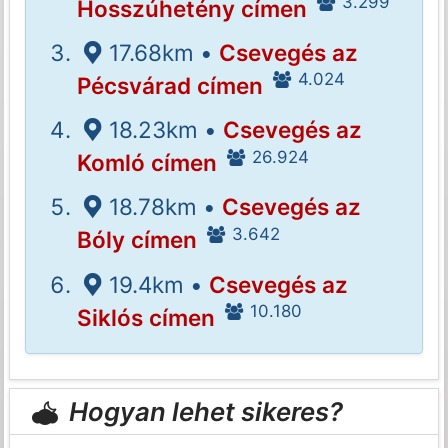
3.299
Hosszúhetény címen
17.68km •
Csevegés az
4.024
Pécsvárad címen
18.23km •
Csevegés az
26.924
Komló címen
18.78km •
Csevegés az
3.642
Bóly címen
19.4km •
Csevegés az
10.180
Siklós címen
Hogyan lehet sikeres?