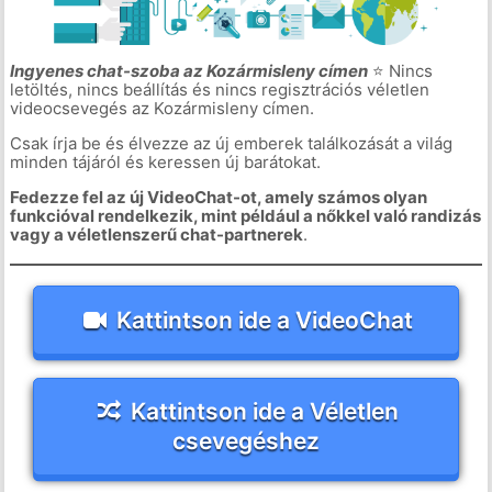
Ingyenes chat-szoba az Kozármisleny címen
⭐ Nincs
letöltés, nincs beállítás és nincs regisztrációs véletlen
videocsevegés az Kozármisleny címen.
Csak írja be és élvezze az új emberek találkozását a világ
minden tájáról és keressen új barátokat.
Fedezze fel az új VideoChat-ot, amely számos olyan
funkcióval rendelkezik, mint például a nőkkel való randizás
vagy a véletlenszerű chat-partnerek
.
Kattintson ide a VideoChat
Kattintson ide a Véletlen
csevegéshez