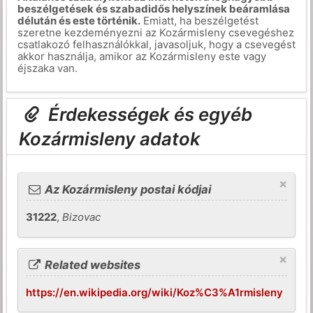
beszélgetések és szabadidős helyszínek beáramlása
délután és este történik.
Emiatt, ha beszélgetést
szeretne kezdeményezni az Kozármisleny csevegéshez
csatlakozó felhasználókkal, javasoljuk, hogy a csevegést
akkor használja, amikor az Kozármisleny este vagy
éjszaka van.
Érdekességek és egyéb
Kozármisleny adatok
×
Az Kozármisleny postai kódjai
31222
,
Bizovac
×
Related websites
https://en.wikipedia.org/wiki/Koz%C3%A1rmisleny