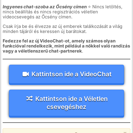
Ingyenes chat-szoba az Őcsény címen
⭐ Nincs letöltés,
nincs beállítás és nincs regisztrációs véletlen
videocsevegés az Őcsény címen.
Csak írja be és élvezze az új emberek találkozását a világ
minden tájáról és keressen új barátokat.
Fedezze fel az új VideoChat-ot, amely számos olyan
funkcióval rendelkezik, mint például a nőkkel való randizás
vagy a véletlenszerű chat-partnerek
.
Kattintson ide a VideoChat
Kattintson ide a Véletlen
csevegéshez
×