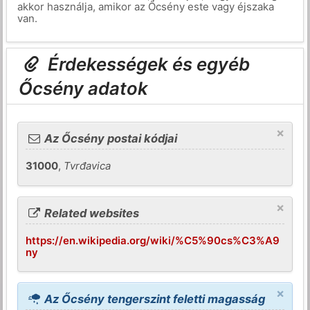
akkor használja, amikor az Őcsény este vagy éjszaka
van.
Érdekességek és egyéb
Őcsény adatok
×
Az Őcsény postai kódjai
31000
,
Tvrđavica
×
Related websites
https://en.wikipedia.org/wiki/%C5%90cs%C3%A9
ny
×
Az Őcsény tengerszint feletti magasság