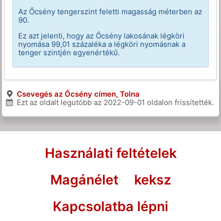
Az Őcsény tengerszint feletti magasság méterben az
90.
Ez azt jelenti, hogy az Őcsény lakosának légköri
nyomása 99,01 százaléka a légköri nyomásnak a
tenger szintjén egyenértékű.
Csevegés az Őcsény címen, Tolna
Ezt az oldalt legutóbb az
2022-09-01
oldalon frissítették.
Használati feltételek
Magánélet
keksz
Kapcsolatba lépni