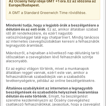
Az Őcsény helyi ideje GMT +1 óra. Ez az időzóna az
Europe/Budapest.
A GMT a Standard Greenwich Time rövidítése.
Mindenki tudja, hogy a legjobb órák a beszélgetésre a
délutáni és az esti órák
. Ez az, amikor általában szabad
idő áll rendelkezésre, és ezért nagyobb
valószínűséggel talál egy chatpartnert. Mindig tanácsos
az internetes csevegőszobákban keresni a felhasználók
legnagyobb áramlását.
Másrészről, a hajnalban a következő nap délutánig tartó
időszakban a csevegésben lévő felhasználók szintje
alacsonyabb.
Ez az egész világon történik, mivel a munkanapok
általában reggel vannak, ezért este van, amikor a
felhasználóknak szabadidejük van a szabadidős
tevékenységekre, például az online beszélgetésekre.
Általános szabályként az interneten a legnagyobb
beszélgetések és szabadidős helyszínek beáramlása
délután és este történik.
Emiatt, ha beszélgetést
szeretne kezdeményezni az Őcsény csevegéshez
csatlakozó felhasználókkal, javasoljuk, hogy a csevegést