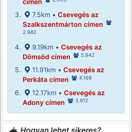
címen
7.5km •
Csevegés az
Szalkszentmárton címen
2.982
9.19km •
Csevegés az
5.942
Dömsöd címen
11.91km •
Csevegés az
4.166
Perkáta címen
12.17km •
Csevegés az
3.812
Adony címen
Hogyan lehet sikeres?