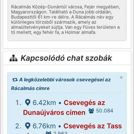
Rácalmás Közép-Dunántúl városa, Fejér megyében,
Magyarországon. Található a Duna jobb oldalán,
Budapesttől 61 km-re délre. A Rácalmás név egy
különleges törzsből származik, amely az
almaültetvényeket sújtja. Van egy Füves területen a
tó mellett, egy fehér fa, a Holmar almafa.
Kapcsolódó chat szobák
×
A legközelebbi városok csevegései az
Rácalmás címre
6.42km •
Csevegés az
50.084
Dunaújváros címen
6.76km •
Csevegés az Tass
2.963