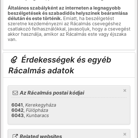
Általános szabályként az interneten a legnagyobb
beszélgetések és szabadidős helyszínek beáramlása
délután és este történik.
Emiatt, ha beszélgetést
szeretne kezdeményezni az Rácalmás csevegéshez
csatlakozó felhasználókkal, javasoljuk, hogy a csevegést
akkor használja, amikor az Rácalmás este vagy éjszaka
van.
Érdekességek és egyéb
Rácalmás adatok
×
Az Rácalmás postai kódjai
6041
,
Kerekegyháza
6042
,
Fülöpháza
6043
,
Kunbaracs
×
Related websites