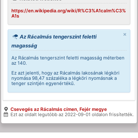
https://en.wikipedia.org/wiki/R%C3%A1calm%C3%
A1s
×
Az Rácalmás tengerszint feletti
magasság
Az Rácalmás tengerszint feletti magasság méterben
az 140.
Ez azt jelenti, hogy az Rácalmás lakosának légköri
nyomása 98,47 százaléka a légköri nyomásnak a
tenger szintjén egyenértékű.
Csevegés az Rácalmás címen, Fejér megye
Ezt az oldalt legutóbb az
2022-09-01
oldalon frissítették.