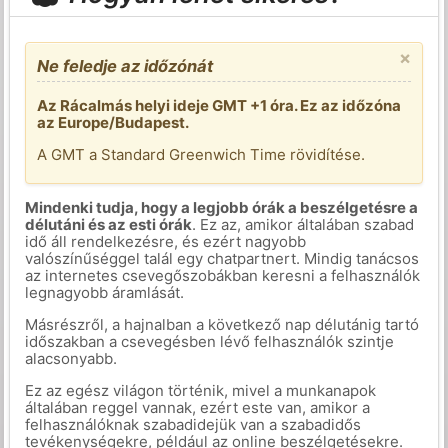
×
Ne feledje az időzónát
Az Rácalmás helyi ideje GMT +1 óra. Ez az időzóna
az Europe/Budapest.
A GMT a Standard Greenwich Time rövidítése.
Mindenki tudja, hogy a legjobb órák a beszélgetésre a
délutáni és az esti órák
. Ez az, amikor általában szabad
idő áll rendelkezésre, és ezért nagyobb
valószínűséggel talál egy chatpartnert. Mindig tanácsos
az internetes csevegőszobákban keresni a felhasználók
legnagyobb áramlását.
Másrészről, a hajnalban a következő nap délutánig tartó
időszakban a csevegésben lévő felhasználók szintje
alacsonyabb.
Ez az egész világon történik, mivel a munkanapok
általában reggel vannak, ezért este van, amikor a
felhasználóknak szabadidejük van a szabadidős
tevékenységekre, például az online beszélgetésekre.