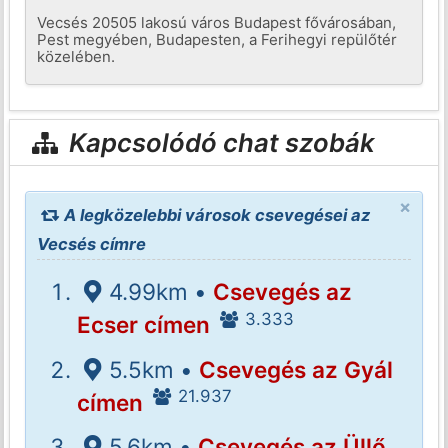
Vecsés 20505 lakosú város Budapest fővárosában,
Pest megyében, Budapesten, a Ferihegyi repülőtér
közelében.
Kapcsolódó chat szobák
×
A legközelebbi városok csevegései az
Vecsés címre
4.99km •
Csevegés az
3.333
Ecser címen
5.5km •
Csevegés az Gyál
21.937
címen
5.6km •
Csevegés az Üllő