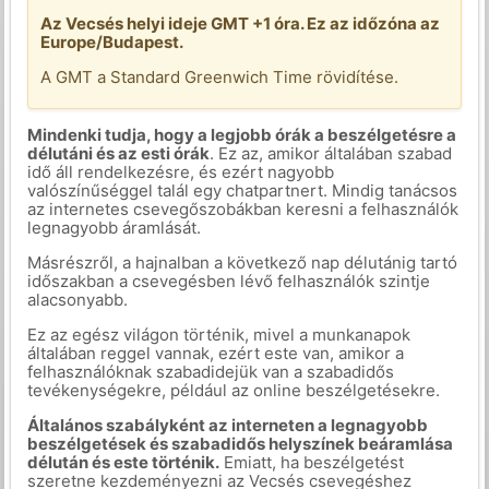
Az Vecsés helyi ideje GMT +1 óra. Ez az időzóna az
Europe/Budapest.
A GMT a Standard Greenwich Time rövidítése.
Mindenki tudja, hogy a legjobb órák a beszélgetésre a
délutáni és az esti órák
. Ez az, amikor általában szabad
idő áll rendelkezésre, és ezért nagyobb
valószínűséggel talál egy chatpartnert. Mindig tanácsos
az internetes csevegőszobákban keresni a felhasználók
legnagyobb áramlását.
Másrészről, a hajnalban a következő nap délutánig tartó
időszakban a csevegésben lévő felhasználók szintje
alacsonyabb.
Ez az egész világon történik, mivel a munkanapok
általában reggel vannak, ezért este van, amikor a
felhasználóknak szabadidejük van a szabadidős
tevékenységekre, például az online beszélgetésekre.
Általános szabályként az interneten a legnagyobb
beszélgetések és szabadidős helyszínek beáramlása
délután és este történik.
Emiatt, ha beszélgetést
szeretne kezdeményezni az Vecsés csevegéshez