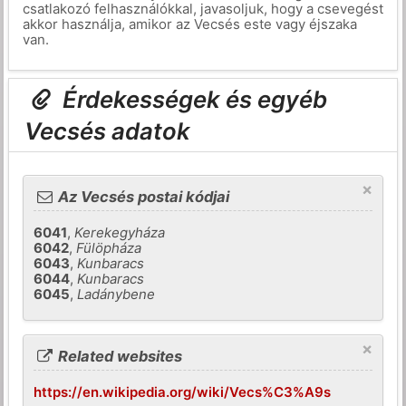
csatlakozó felhasználókkal, javasoljuk, hogy a csevegést
akkor használja, amikor az Vecsés este vagy éjszaka
van.
Érdekességek és egyéb
Vecsés adatok
×
Az Vecsés postai kódjai
6041
,
Kerekegyháza
6042
,
Fülöpháza
6043
,
Kunbaracs
6044
,
Kunbaracs
6045
,
Ladánybene
×
Related websites
https://en.wikipedia.org/wiki/Vecs%C3%A9s