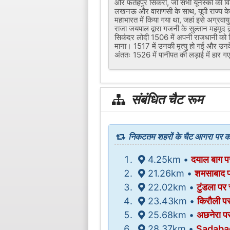
और फतेहपुर सिकरी, जो सभी यूनेस्को की विश
लखनऊ और वाराणसी के साथ, यूपी राज्य के प
महाभारत में किया गया था, जहां इसे अग्रवा
राजा जयपाल द्वारा गजनी के सुल्तान महमू
सिकंदर लोदी 1506 में अपनी राजधानी को द
माना। 1517 में उनकी मृत्यु हो गई और उनक
अंततः 1526 में पानीपत की लड़ाई में हा
संबंधित चैट रूम
निकटतम शहरों के चैट आगरा पर कर
4.25km •
दयाल बाग पर
21.26km •
शमसाबाद पर
22.02km •
टुंडला पर 
23.43km •
किरौली पर
25.68km •
अछनेरा पर
28.37km •
Sadabad 