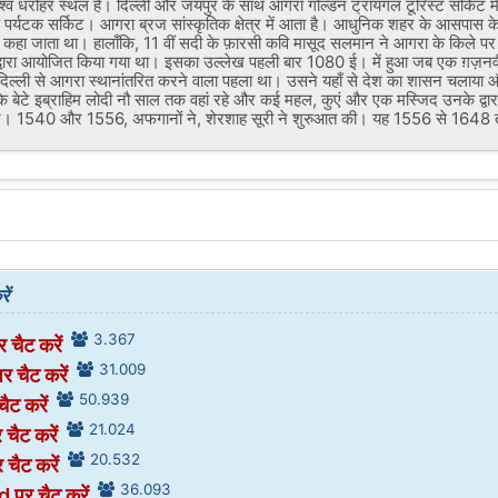
्व धरोहर स्थल हैं। दिल्ली और जयपुर के साथ आगरा गोल्डन ट्रायंगल टूरिस्ट सर्किट मे
र्यटक सर्किट। आगरा ब्रज सांस्कृतिक क्षेत्र में आता है। आधुनिक शहर के आसपास के क
यु कहा जाता था। हालाँकि, 11 वीं सदी के फ़ारसी कवि मासूद सलमान ने आगरा के किले पर 
द द्वारा आयोजित किया गया था। इसका उल्लेख पहली बार 1080 ई। में हुआ जब एक ग़ज़न
िल्ली से आगरा स्थानांतरित करने वाला पहला था। उसने यहाँ से देश का शासन चलाया 
े बेटे इब्राहिम लोदी नौ साल तक वहां रहे और कई महल, कुएं और एक मस्जिद उनके द्वार
र गए। 1540 और 1556, अफगानों ने, शेरशाह सूरी ने शुरुआत की। यह 1556 से 1648 
ें
3.367
 चैट करें
31.009
 चैट करें
50.939
चैट करें
21.024
 चैट करें
20.532
 चैट करें
36.093
पर चैट करें