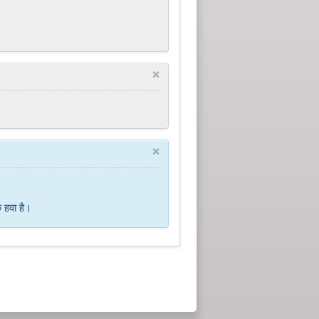
×
×
 हवा है।