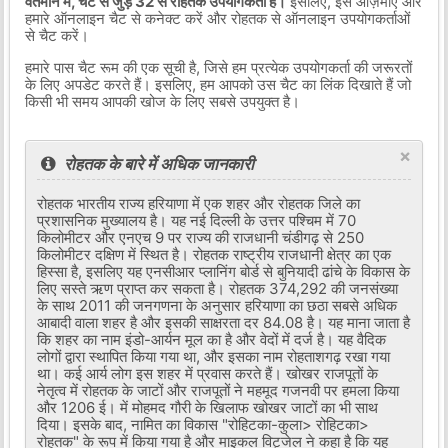
वर्तमान में, चैट से जुड़े 32 से रोहतक उपयोगकर्ता हैं।
इसलिए, इसे आज़माएं और
हमारे ऑनलाइन चैट से कनेक्ट करें और रोहतक से ऑनलाइन उपयोगकर्ताओं
से चैट करें।
हमारे पास चैट रूम की एक सूची है, जिसे हम प्रत्येक उपयोगकर्ता की जरूरतों
के लिए अपडेट करते हैं। इसलिए, हम आपको उस चैट का लिंक दिखाते हैं जो
किसी भी समय आपकी खोज के लिए सबसे उपयुक्त है।
×
रोहतक के बारे में अधिक जानकारी
रोहतक भारतीय राज्य हरियाणा में एक शहर और रोहतक जिले का
प्रशासनिक मुख्यालय है। यह नई दिल्ली के उत्तर पश्चिम में 70
किलोमीटर और एनएच 9 पर राज्य की राजधानी चंडीगढ़ से 250
किलोमीटर दक्षिण में स्थित है। रोहतक राष्ट्रीय राजधानी क्षेत्र का एक
हिस्सा है, इसलिए यह एनसीआर प्लानिंग बोर्ड से बुनियादी ढांचे के विकास के
लिए सस्ते ऋण प्राप्त कर सकता है। रोहतक 374,292 की जनसंख्या
के साथ 2011 की जनगणना के अनुसार हरियाणा का छठा सबसे अधिक
आबादी वाला शहर है और इसकी साक्षरता दर 84.08 है। यह माना जाता है
कि शहर का नाम इंडो-आर्यन मूल का है और वेदों में दर्ज है। यह वैदिक
लोगों द्वारा स्थापित किया गया था, और इसका नाम रोहताशगढ़ रखा गया
था। कई आर्य लोग इस शहर में प्रवास करते हैं। खोखर राजपूतों के
नेतृत्व में रोहतक के जाटों और राजपूतों ने महमूद गजनवी पर हमला किया
और 1206 ई। में मोहमद गौरी के खिलाफ खोखर जाटों का भी साथ
दिया। इसके बाद, नामित का विकास "रोहिटका-कुला> रोहिटका>
रोहतक" के रूप में किया गया है और माइकल विट्जेल ने कहा है कि यह