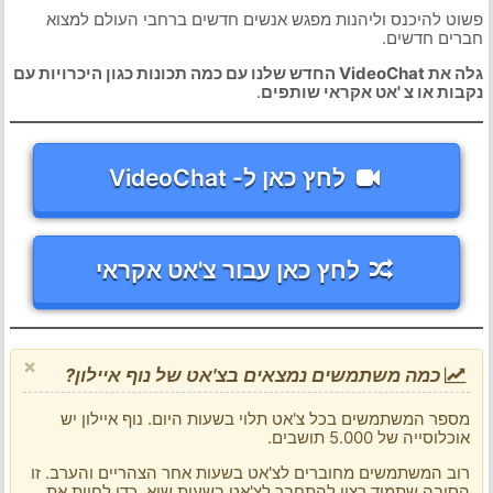
פשוט להיכנס וליהנות מפגש אנשים חדשים ברחבי העולם למצוא
חברים חדשים.
גלה את VideoChat החדש שלנו עם כמה תכונות כגון היכרויות עם
נקבות או צ 'אט אקראי שותפים
.
לחץ כאן ל- VideoChat
לחץ כאן עבור צ'אט אקראי
×
כמה משתמשים נמצאים בצ'אט של נוף איילון?
מספר המשתמשים בכל צ'אט תלוי בשעות היום. נוף איילון יש
אוכלוסייה של 5.000 תושבים.
רוב המשתמשים מחוברים לצ'אט בשעות אחר הצהריים והערב. זו
הסיבה שתמיד רצוי להתחבר לצ'אט בשעות שיא, כדי לחוות את