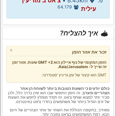
8.45km •
צ'אט ב מודיעין
64.179
עילית
איך להצליח?
×
זכור את אזור הזמן
הזמן המקומי של נוף איילון הוא GMT +2 שעות. אזור זמן
זה שייך ל- Asia/Jerusalem.
GMT הוא קיצור של זמן גריניץ 'סטנדרטי.
כולם יודעים כי השעות הטובות ביותר לשוחח הן אחר
הצהריים והערב
. זה הזמן החופשי שבו הוא זמין בדרך כלל, ולכן
סביר יותר למצוא שותף צ'אט. זה תמיד מומלץ לחפש את השעות
של זרם הגדול ביותר של משתמשים בחדרי צ'אט באינטרנט.
ומאידך, בתקופה הכוללת את השחר עד אחר הצהריים של היום
הבא, רמת המשתמשים בצ'אט נמוכה יותר.